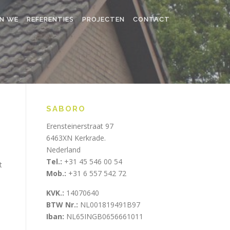
N WE
REFERENTIES
PROJECTEN
CONTACT
SABORO
Erensteinerstraat 97
6463XN Kerkrade.
Nederland
Tel.:
+31 45 546 00 54
t
Mob.:
+31 6 557 542 72
KVK.:
14070640
BTW Nr.:
NL001819491B97
Iban:
NL65INGB0656661011