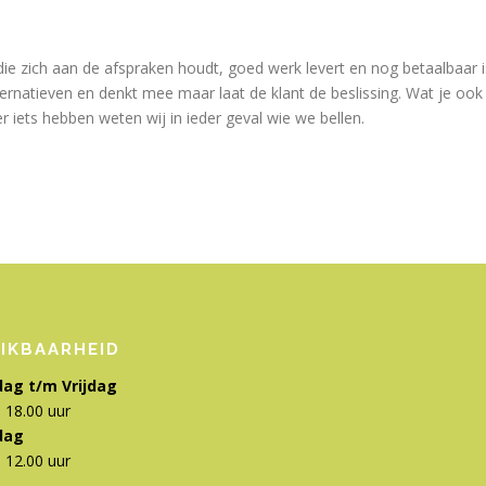
e zich aan de afspraken houdt, goed werk levert en nog betaalbaar i
alternatieven en denkt mee maar laat de klant de beslissing. Wat je ook
er iets hebben weten wij in ieder geval wie we bellen.
IKBAARHEID
ag t/m Vrijdag
 18.00 uur
dag
 12.00 uur