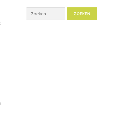
Zoeken
naar:
t
t