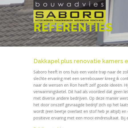
Ga
naar
de
inhoud
REFERENTIES
Dakkapel plus renovatie kamers e
Saboro heeft in ons huis een vaste trap naar de 
slechte ervaring met een serrebouwer kreeg ik cont
naar de wensen en Ron heeft zelf goede ideeën. Hi
verwarmingsketel. Dit had als voordeel dat geen l
met diverse andere bedrijven. Op deze manier werd
het door onszelf gevraagde bedrijf zich op het laa
wordt (een beetje overlast en stof heb je altijd) 
positieve ervaring met een mooi eindresultaat. Bij