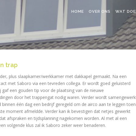
HOME
OVER ONS
WAT DOE
n trap
zolder, plus slaapkamer/werkkamer met dakkapel gemaakt. Na een
act met Saboro via een tevreden collega. Er wordt goed geluisterd
j gaf een gouden tip voor de plaatsing van de nieuwe
eidingen door het trappengat nodig waren. Verder wordt samengewerk
 binnen één dag een bedrijf geregeld om de airco aan te leggen toen
tste moment afmeldde. Verder kan ik bevestigen dat netjes gewerkt
en dat afspraken en tijdsplanning nagekomen worden. Al met al een
 een volgende klus zal ik Saboro zeker weer benaderen.