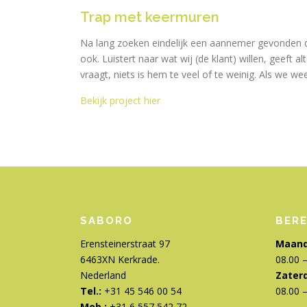
Trap met keermuren
Na lang zoeken eindelijk een aannemer gevonden di
ook. Luistert naar wat wij (de klant) willen, geeft 
vraagt, niets is hem te veel of te weinig. Als we we
Bekijk project hier
SABORO
BERE
Erensteinerstraat 97
Maand
6463XN Kerkrade.
08.00 –
Nederland
Zater
Tel.:
+31 45 546 00 54
08.00 –
Mob.:
+31 6 557 542 72